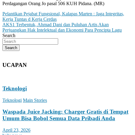
Perdagangan Orang Jo pasal 506 KUH Pidana. (MR)
Post
Pelantikan Pejabat Fungsional, Kalapas Marten : Jaga Integritas,
Kerja Tuntas d Kerja Cerdas
navigation
AKS1 Terbentuk, Ahmad Dani dan Puluhan Artis Akan
Perjuangkan Hak Intelektual dan Ekonomi Para Pencipta Lagu
Search
Search
UCAPAN
Teknologi
Teknologi
Main Stories
Waspada Juice Jacking: Charger Gratis di Tempat
Umum Bisa Bobol Semua Data Pribadi Anda
April 23, 2026