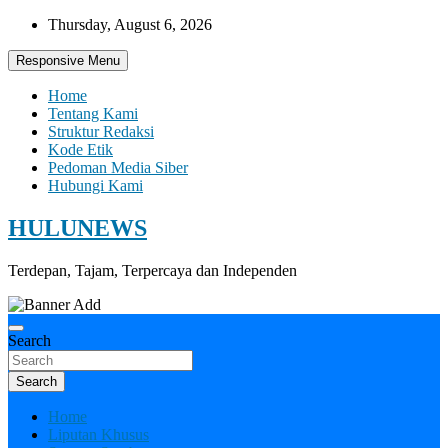
Skip
Thursday, August 6, 2026
to
content
Responsive Menu
Home
Tentang Kami
Struktur Redaksi
Kode Etik
Pedoman Media Siber
Hubungi Kami
HULUNEWS
Terdepan, Tajam, Terpercaya dan Independen
Search
Search
Home
Liputan Khusus