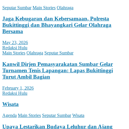
Seputar Sumbar
Main Stories
Olahraga
Jaga Kebugaran dan Kebersamaan, Polresta
Bukittinggi dan Bhayangkari Gelar Olahraga
Bersama
May 23, 2026
Redaksi Hulu
Main Stories
Olahraga
Seputar Sumbar
Kanwil Dirjen Pemasyarakatan Sumbar Gelar
Turnamen Tenis Lapangan: Lapas Bukittinggi
Turut Ambil Bagian
February 1, 2026
Redaksi Hulu
Wisata
Agenda
Main Stories
Seputar Sumbar
Wisata
Upaya Lestarikan Budaya Leluhur dan Ajang