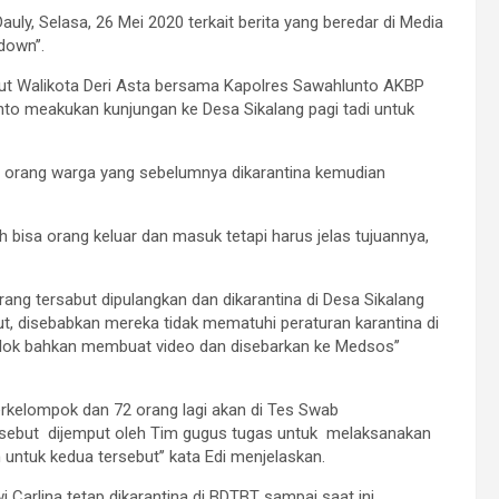
uly, Selasa, 26 Mei 2020 terkait berita yang beredar di Media
own’’.
but Walikota Deri Asta bersama Kapolres Sawahlunto AKBP
to meakukan kunjungan ke Desa Sikalang pagi tadi untuk
2 orang warga yang sebelumnya dikarantina kemudian
ih bisa orang keluar dan masuk tetapi harus jelas tujuannya,
orang tersabut dipulangkan dan dikarantina di Desa Sikalang
ut, disebabkan mereka tidak mematuhi peraturan karantina di
elok bahkan membuat video dan disebarkan ke Medsos’’
berkelompok dan 72 orang lagi akan di Tes Swab
tersebut dijemput oleh Tim gugus tugas untuk melaksanakan
untuk kedua tersebut’’ kata Edi menjelaskan.
 Carlina tetap dikarantina di BDTBT sampai saat ini.