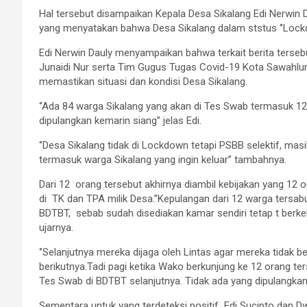
Hal tersebut disampaikan Kepala Desa Sikalang Edi Nerwin Da
yang menyatakan bahwa Desa Sikalang dalam ststus ‘’Lockd
Edi Nerwin Dauly menyampaikan bahwa terkait berita terse
Junaidi Nur serta Tim Gugus Tugas Covid-19 Kota Sawahlun
memastikan situasi dan kondisi Desa Sikalang.
‘’Ada 84 warga Sikalang yang akan di Tes Swab termasuk 1
dipulangkan kemarin siang’’ jelas Edi.
‘’Desa Sikalang tidak di Lockdown tetapi PSBB selektif, mas
termasuk warga Sikalang yang ingin keluar’’ tambahnya.
Dari 12 orang tersebut akhirnya diambil kebijakan yang 12 
di TK dan TPA milik Desa.’’Kepulangan dari 12 warga tersab
BDTBT, sebab sudah disediakan kamar sendiri tetap t berk
ujarnya.
‘’Selanjutnya mereka dijaga oleh Lintas agar mereka tidak 
berikutnya.Tadi pagi ketika Wako berkunjung ke 12 orang 
Tes Swab di BDTBT selanjutnya. Tidak ada yang dipulangkan 
Sementara untuk yang terdeteksi positif Edi Sucipto dan Dwi