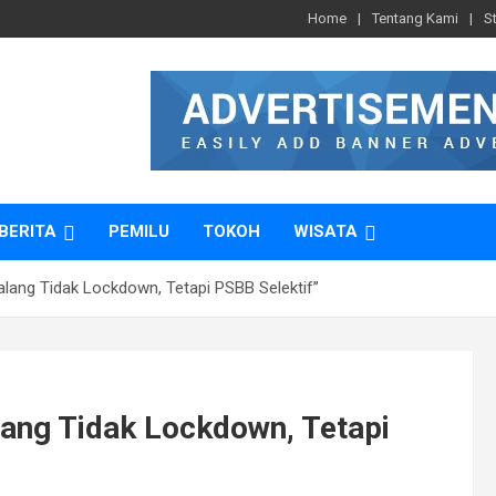
Home
Tentang Kami
S
BERITA
PEMILU
TOKOH
WISATA
kalang Tidak Lockdown, Tetapi PSBB Selektif’’
alang Tidak Lockdown, Tetapi