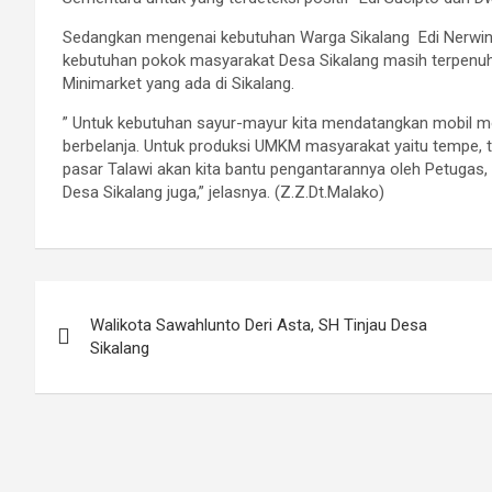
Sedangkan mengenai kebutuhan Warga Sikalang Edi Nerwi
kebutuhan pokok masyarakat Desa Sikalang masih terpenuh
Minimarket yang ada di Sikalang.
” Untuk kebutuhan sayur-mayur kita mendatangkan mobil mob
berbelanja. Untuk produksi UMKM masyarakat yaitu tempe, tah
pasar Talawi akan kita bantu pengantarannya oleh Petugas,
Desa Sikalang juga,” jelasnya. (Z.Z.Dt.Malako)
Post
Walikota Sawahlunto Deri Asta, SH Tinjau Desa
navigation
Sikalang