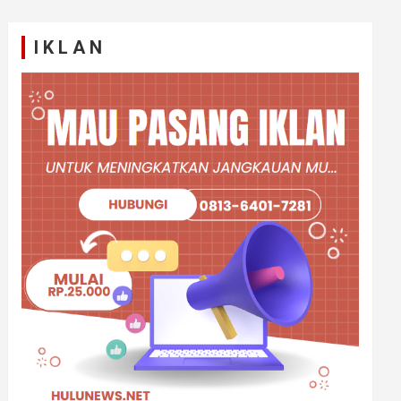
I K L A N