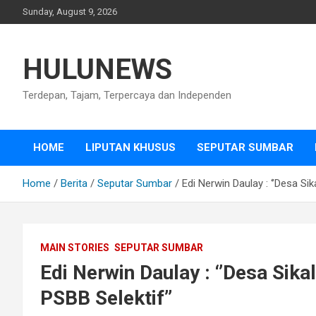
Skip
Sunday, August 9, 2026
to
content
HULUNEWS
Terdepan, Tajam, Terpercaya dan Independen
HOME
LIPUTAN KHUSUS
SEPUTAR SUMBAR
Home
Berita
Seputar Sumbar
Edi Nerwin Daulay : ‘’Desa Si
MAIN STORIES
SEPUTAR SUMBAR
Edi Nerwin Daulay : ‘’Desa Sik
PSBB Selektif’’