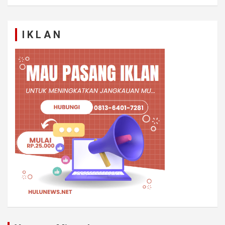
I K L A N