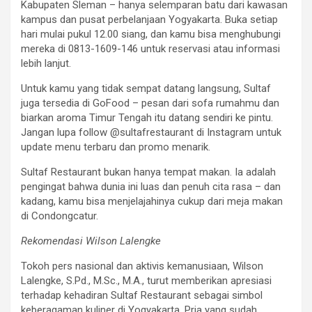
Kabupaten Sleman – hanya selemparan batu dari kawasan
kampus dan pusat perbelanjaan Yogyakarta. Buka setiap
hari mulai pukul 12.00 siang, dan kamu bisa menghubungi
mereka di 0813-1609-146 untuk reservasi atau informasi
lebih lanjut.
Untuk kamu yang tidak sempat datang langsung, Sultaf
juga tersedia di GoFood – pesan dari sofa rumahmu dan
biarkan aroma Timur Tengah itu datang sendiri ke pintu.
Jangan lupa follow @sultafrestaurant di Instagram untuk
update menu terbaru dan promo menarik.
Sultaf Restaurant bukan hanya tempat makan. Ia adalah
pengingat bahwa dunia ini luas dan penuh cita rasa – dan
kadang, kamu bisa menjelajahinya cukup dari meja makan
di Condongcatur.
Rekomendasi Wilson Lalengke
Tokoh pers nasional dan aktivis kemanusiaan, Wilson
Lalengke, S.Pd., M.Sc., M.A., turut memberikan apresiasi
terhadap kehadiran Sultaf Restaurant sebagai simbol
keberagaman kuliner di Yogyakarta. Pria yang sudah