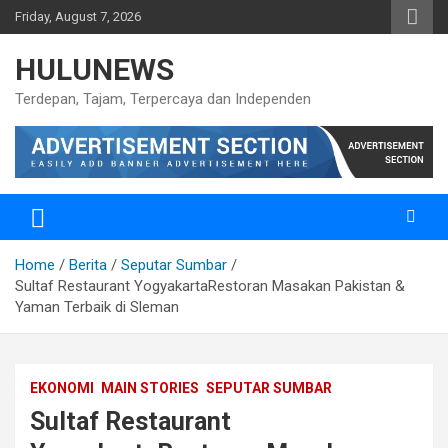
Skip
Friday, August 7, 2026
to
content
HULUNEWS
Terdepan, Tajam, Terpercaya dan Independen
Home
Berita
Seputar Sumbar
Sultaf Restaurant YogyakartaRestoran Masakan Pakistan &
Yaman Terbaik di Sleman
EKONOMI
MAIN STORIES
SEPUTAR SUMBAR
Sultaf Restaurant