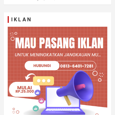
I K L A N