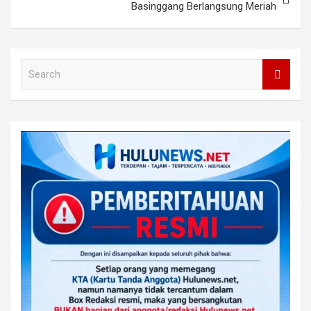
Basinggang Berlangsung Meriah
S
e
a
r
c
h