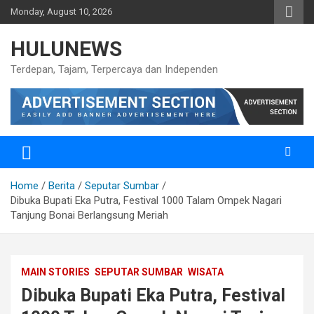
Skip
Monday, August 10, 2026
to
content
HULUNEWS
Terdepan, Tajam, Terpercaya dan Independen
Home
Berita
Seputar Sumbar
Dibuka Bupati Eka Putra, Festival 1000 Talam Ompek Nagari
Tanjung Bonai Berlangsung Meriah
MAIN STORIES
SEPUTAR SUMBAR
WISATA
Dibuka Bupati Eka Putra, Festival