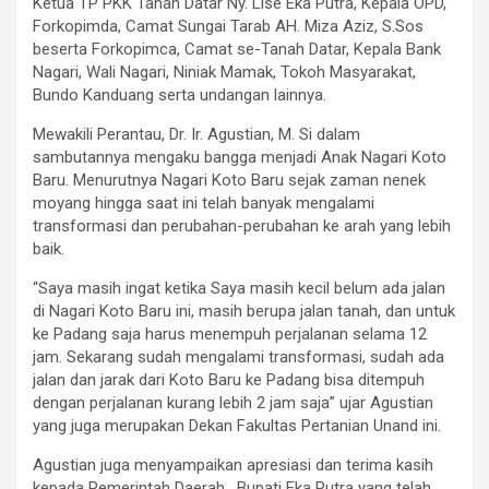
Ketua TP PKK Tanah Datar Ny. Lise Eka Putra, Kepala OPD,
Forkopimda, Camat Sungai Tarab AH. Miza Aziz, S.Sos
beserta Forkopimca, Camat se-Tanah Datar, Kepala Bank
Nagari, Wali Nagari, Niniak Mamak, Tokoh Masyarakat,
Bundo Kanduang serta undangan lainnya.
Mewakili Perantau, Dr. Ir. Agustian, M. Si dalam
sambutannya mengaku bangga menjadi Anak Nagari Koto
Baru. Menurutnya Nagari Koto Baru sejak zaman nenek
moyang hingga saat ini telah banyak mengalami
transformasi dan perubahan-perubahan ke arah yang lebih
baik.
“Saya masih ingat ketika Saya masih kecil belum ada jalan
di Nagari Koto Baru ini, masih berupa jalan tanah, dan untuk
ke Padang saja harus menempuh perjalanan selama 12
jam. Sekarang sudah mengalami transformasi, sudah ada
jalan dan jarak dari Koto Baru ke Padang bisa ditempuh
dengan perjalanan kurang lebih 2 jam saja” ujar Agustian
yang juga merupakan Dekan Fakultas Pertanian Unand ini.
Agustian juga menyampaikan apresiasi dan terima kasih
kepada Pemerintah Daerah , Bupati Eka Putra yang telah