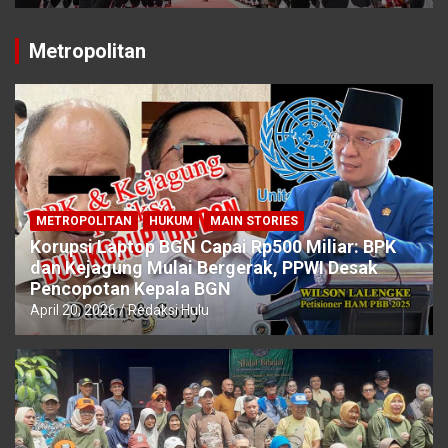
Metropolitan
METROPOLITAN
HUKUM
MAIN STORIES
Korupsi Laptop BGN Capai Rp500 Miliar: BPK
dan Kejagung Mulai Bergerak, PPWI Desak
Pencopotan Kepala BGN
April 20, 2026
Redaksi Hulu