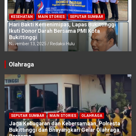
KESEHATAN
MAIN STORIES
SEPUTAR SUMBAR
Hari Bakti Kemenimipas, Lapas Bukittinggi
Ikuti Donor Darah Bersama PMI Kota
Bukittinggi
November 13, 2025
Redaksi Hulu
Olahraga
SEPUTAR SUMBAR
MAIN STORIES
OLAHRAGA
Jaga Kebugaran dan Kebersamaan, Polresta
Bukittinggi dan Bhayangkari Gelar Olahraga