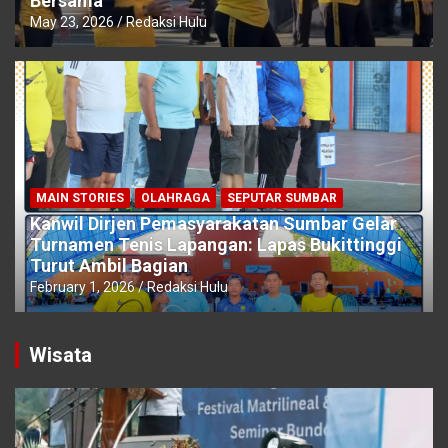
Bersama
May 23, 2026
Redaksi Hulu
MAIN STORIES
OLAHRAGA
SEPUTAR SUMBAR
Kanwil Dirjen Pemasyarakatan Sumbar Gelar
Turnamen Tenis Lapangan: Lapas Bukittinggi
Turut Ambil Bagian
February 1, 2026
Redaksi Hulu
Wisata