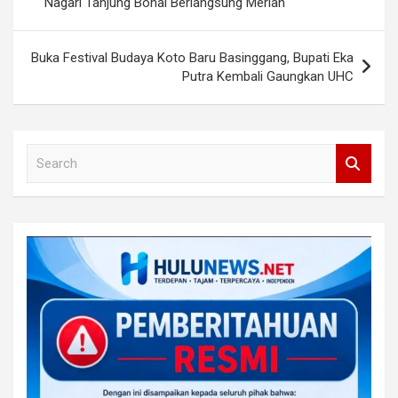
Nagari Tanjung Bonai Berlangsung Meriah
Buka Festival Budaya Koto Baru Basinggang, Bupati Eka
Putra Kembali Gaungkan UHC
S
e
a
r
c
h