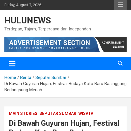
Skip
Friday, August 7, 2026
to
content
HULUNEWS
Terdepan, Tajam, Terpercaya dan Independen
Home
Berita
Seputar Sumbar
Di Bawah Guyuran Hujan, Festival Budaya Koto Baru Basinggang
Berlangsung Meriah
MAIN STORIES
SEPUTAR SUMBAR
WISATA
Di Bawah Guyuran Hujan, Festival