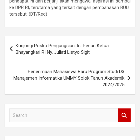
pendapat ini dan berjanji akan mengawal aspirasi ini sampai
ke DPR RI, terutama yang terkait dengan pembahasan RUU
tersebut. (DT/Red)
Post
Kunjungi Posko Pengungsian, Ini Pesan Ketua
navigation
Bhayangkari RI Ny. Juliati Listyo Sigit
Penerimaan Mahasiswa Baru Program Studi D3
Manajemen Informatika UMMY Solok Tahun Akademik
2024/2025
S
e
a
r
c