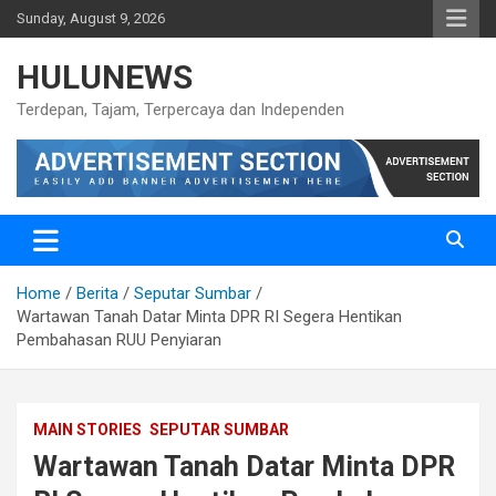
Skip
Sunday, August 9, 2026
to
content
HULUNEWS
Terdepan, Tajam, Terpercaya dan Independen
Home
Berita
Seputar Sumbar
Wartawan Tanah Datar Minta DPR RI Segera Hentikan
Pembahasan RUU Penyiaran
MAIN STORIES
SEPUTAR SUMBAR
Wartawan Tanah Datar Minta DPR