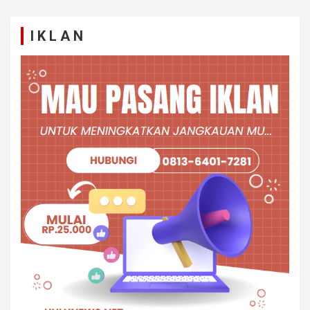
I K L A N