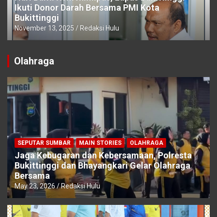
Ikuti Donor Darah Bersama PMI Kota
Bukittinggi
November 13, 2025
Redaksi Hulu
Olahraga
SEPUTAR SUMBAR
MAIN STORIES
OLAHRAGA
Jaga Kebugaran dan Kebersamaan, Polresta
Bukittinggi dan Bhayangkari Gelar Olahraga
Bersama
May 23, 2026
Redaksi Hulu