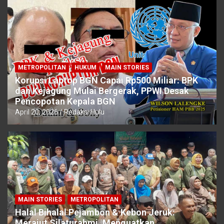
METROPOLITAN
HUKUM
MAIN STORIES
Korupsi Laptop BGN Capai Rp500 Miliar: BPK
dan Kejagung Mulai Bergerak, PPWI Desak
Pencopotan Kepala BGN
April 20, 2026
Redaksi Hulu
MAIN STORIES
METROPOLITAN
Halal Bihalal Pejambon & Kebon Jeruk:
Merajut Silaturahmi, Menguatkan