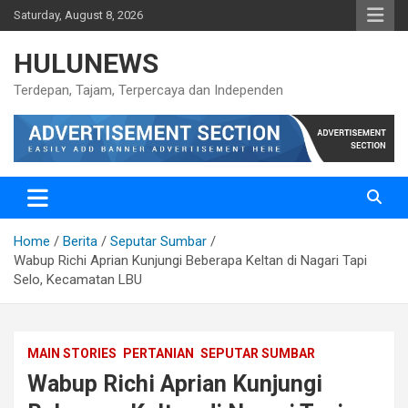
Skip
Saturday, August 8, 2026
to
content
HULUNEWS
Terdepan, Tajam, Terpercaya dan Independen
Home
Berita
Seputar Sumbar
Wabup Richi Aprian Kunjungi Beberapa Keltan di Nagari Tapi
Selo, Kecamatan LBU
MAIN STORIES
PERTANIAN
SEPUTAR SUMBAR
Wabup Richi Aprian Kunjungi