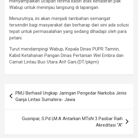
menyampaikan ucapan terima kasih atas kehadiran pak
Wabup untuk meninjau langsung di lapangan.
Menurutnya, ini akan menjadi tambahan semangat
tersendiri bagi masyarakat dan berharap dari sini ada solusi
tepat untuk permasalahan yang sedang dihadapi oleh para
petani.
Turut mendampingi Wabup, Kepala Dinas PUPR Tamrin,
Kabid Ketahanan Pangan Dinas Pertanian Wel Embra dan
Camat Lintau Buo Utara Arif Gani.(DT/pkpm)
Post
PMJ Berhasil Ungkap Jaringan Pengedar Narkoba Jenis
navigation
Ganja Lintas Sumatera- Jawa
Gusnipar, S.Pd.I,M.A Antarkan MTsN 3 Pasbar Raih
Akreditasi “A”