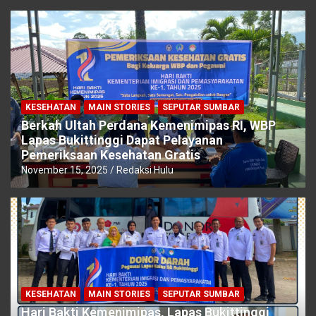
KESEHATAN
MAIN STORIES
SEPUTAR SUMBAR
Berkah Ultah Perdana Kemenimipas RI, WBP
Lapas Bukittinggi Dapat Pelayanan
Pemeriksaan Kesehatan Gratis
November 15, 2025
Redaksi Hulu
KESEHATAN
MAIN STORIES
SEPUTAR SUMBAR
Hari Bakti Kemenimipas, Lapas Bukittinggi