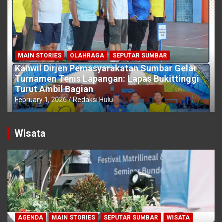
MAIN STORIES
OLAHRAGA
SEPUTAR SUMBAR
Kanwil Dirjen Pemasyarakatan Sumbar Gelar
Turnamen Tenis Lapangan: Lapas Bukittinggi
Turut Ambil Bagian
February 1, 2026
Redaksi Hulu
Wisata
AGENDA
MAIN STORIES
SEPUTAR SUMBAR
WISATA