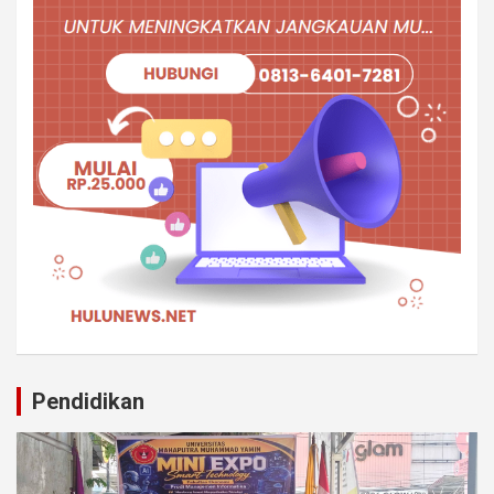
Pendidikan