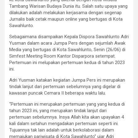
Tambang Warisan Budaya Dunia itu. Salah satu upaya yang
dilakukan adalah melakukan kerjasama dengan segenap
Jurnalis baik cetak maupun online yang bertugas di Kota
Sawahlunto.
Sebagaimana disampaikan Kepala Dispora Sawahlunto Adri
Yusman dalam acara Jumpa Pers dengan sejumlah Awak
Media yang bertugas di Kota Sawahlunto, Senin (26/06) di
Simfest Meeting Room Kantor Disparpora setempat.
Pertemuan ini melupakan pertemuan kedua di tahun 2023
ini.
Adri Yusman katakan kegiatan Jumpa Pers ini merupakan
tindak lanjut dari pertemuan sebelumnya yang digelar di
kawasan puncak Cemara II beberapa waktu lalu.
“Pertemuan ini merupakan pertemuan yang yang kedua di
tahun 2023 ini, yang merupakan tindak lanjut dari
pertemuan sebelumnya. Insya Allah kita akan upayakan 4
kali dalam setahun mengadakan pertemuan seperti ini.
Tujuannya tak lain adalah untuk berkolaborasi dalam
memajukan pariwisata di Kota Sawahlunto” ujar Adri