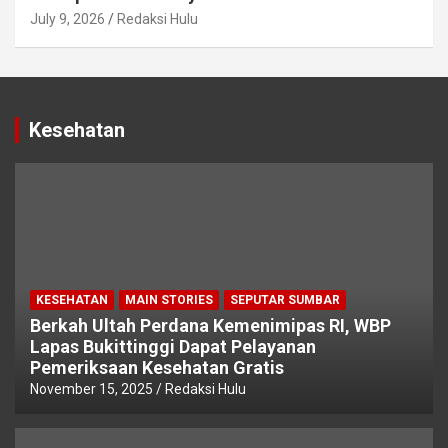
July 9, 2026
Redaksi Hulu
Kesehatan
KESEHATAN
MAIN STORIES
SEPUTAR SUMBAR
Berkah Ultah Perdana Kemenimipas RI, WBP
Lapas Bukittinggi Dapat Pelayanan
Pemeriksaan Kesehatan Gratis
November 15, 2025
Redaksi Hulu