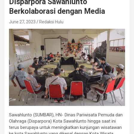
Disparpora Sawahlunto
Berkolaborasi dengan Media
June 27, 2023
Redaksi Hulu
Sawahlunto (SUMBAR), HN- Dinas Pariwisata Pemuda dan
Olahraga (Disparpora) Kota Sawahlunto hingga saat ini
terus berupaya untuk meningkatkan kunjungan wisatawan
ke kota Sawahlunto yang dikenal dengan Kota Wisata