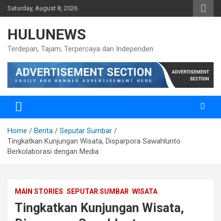
Skip
Saturday, August 8, 2026
to
content
HULUNEWS
Terdepan, Tajam, Terpercaya dan Independen
Home
Berita
Seputar Sumbar
Tingkatkan Kunjungan Wisata, Disparpora Sawahlunto
Berkolaborasi dengan Media
MAIN STORIES
SEPUTAR SUMBAR
WISATA
Tingkatkan Kunjungan Wisata,