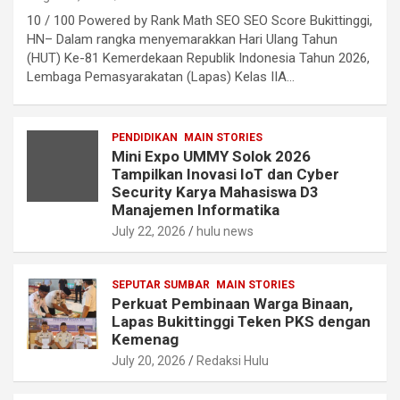
10 / 100 Powered by Rank Math SEO SEO Score Bukittinggi,
HN– Dalam rangka menyemarakkan Hari Ulang Tahun
(HUT) Ke-81 Kemerdekaan Republik Indonesia Tahun 2026,
Lembaga Pemasyarakatan (Lapas) Kelas IIA…
PENDIDIKAN
MAIN STORIES
Mini Expo UMMY Solok 2026
Tampilkan Inovasi IoT dan Cyber
Security Karya Mahasiswa D3
Manajemen Informatika
July 22, 2026
hulu news
SEPUTAR SUMBAR
MAIN STORIES
Perkuat Pembinaan Warga Binaan,
Lapas Bukittinggi Teken PKS dengan
Kemenag
July 20, 2026
Redaksi Hulu