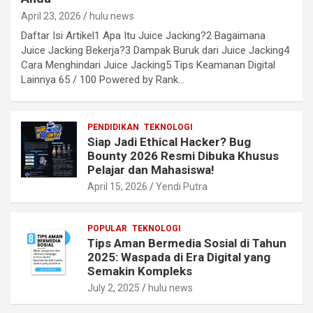
April 23, 2026
hulu news
Daftar Isi Artikel1 Apa Itu Juice Jacking?2 Bagaimana
Juice Jacking Bekerja?3 Dampak Buruk dari Juice Jacking4
Cara Menghindari Juice Jacking5 Tips Keamanan Digital
Lainnya 65 / 100 Powered by Rank…
PENDIDIKAN
TEKNOLOGI
Siap Jadi Ethical Hacker? Bug
Bounty 2026 Resmi Dibuka Khusus
Pelajar dan Mahasiswa!
April 15, 2026
Yendi Putra
POPULAR
TEKNOLOGI
Tips Aman Bermedia Sosial di Tahun
2025: Waspada di Era Digital yang
Semakin Kompleks
July 2, 2025
hulu news