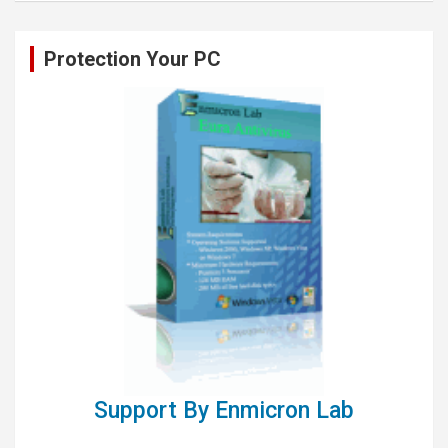
Protection Your PC
Support By Enmicron Lab