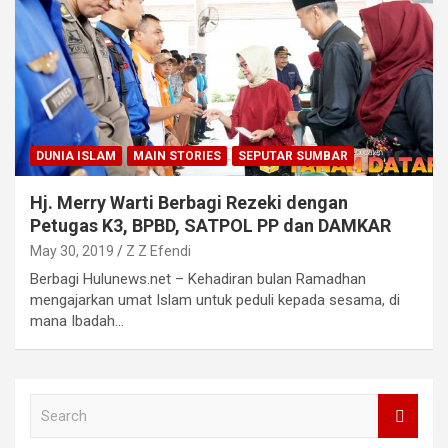
DUNIA ISLAM
MAIN STORIES
SEPUTAR SUMBAR
Hj. Merry Warti Berbagi Rezeki dengan
Petugas K3, BPBD, SATPOL PP dan DAMKAR
May 30, 2019
Z Z Efendi
Berbagi Hulunews.net – Kehadiran bulan Ramadhan
mengajarkan umat Islam untuk peduli kepada sesama, di
mana Ibadah…
S
e
a