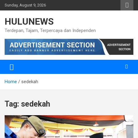
Skip
Sunday, August 9, 2026
to
content
HULUNEWS
Terdepan, Tajam, Terpercaya dan Independen
Home
sedekah
Tag:
sedekah