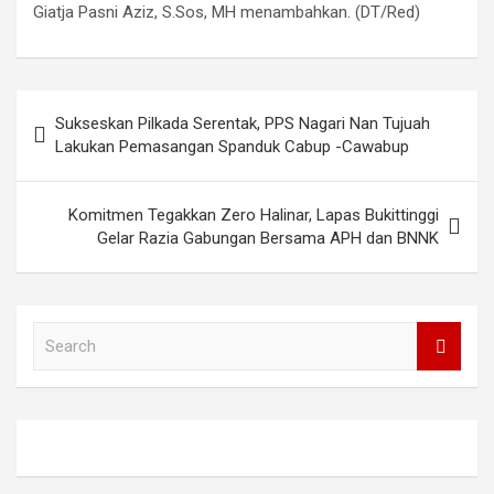
Giatja Pasni Aziz, S.Sos, MH menambahkan. (DT/Red)
Post
Sukseskan Pilkada Serentak, PPS Nagari Nan Tujuah
navigation
Lakukan Pemasangan Spanduk Cabup -Cawabup
Komitmen Tegakkan Zero Halinar, Lapas Bukittinggi
Gelar Razia Gabungan Bersama APH dan BNNK
S
e
a
r
c
h