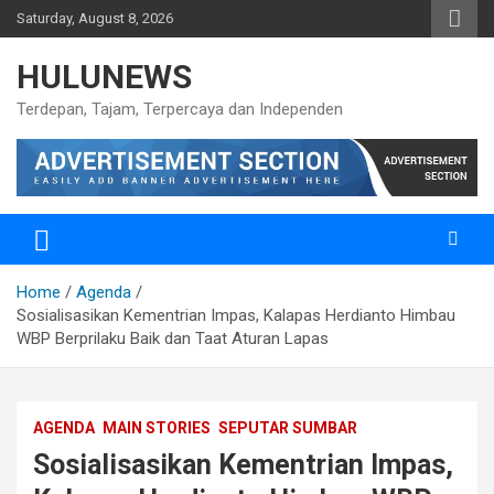
Skip
Saturday, August 8, 2026
to
content
HULUNEWS
Terdepan, Tajam, Terpercaya dan Independen
Home
Agenda
Sosialisasikan Kementrian Impas, Kalapas Herdianto Himbau
WBP Berprilaku Baik dan Taat Aturan Lapas
AGENDA
MAIN STORIES
SEPUTAR SUMBAR
Sosialisasikan Kementrian Impas,