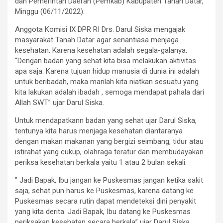
dan Pemerintah Daerah (Pemkab) Kabupaten Tanah Datar,
Minggu (06/11/2022).
Anggota Komisi IX DPR RI Drs. Darul Siska mengajak
masyarakat Tanah Datar agar senantiasa menjaga
kesehatan. Karena kesehatan adalah segala-galanya.
“Dengan badan yang sehat kita bisa melakukan aktivitas
apa saja. Karena tujuan hidup manusia di dunia ini adalah
untuk beribadah, maka marilah kita niatkan sesuatu yang
kita lakukan adalah ibadah , semoga mendapat pahala dari
Allah SWT” ujar Darul Siska.
Untuk mendapatkann badan yang sehat ujar Darul Siska,
tentunya kita harus menjaga kesehatan diantaranya
dengan makan makanan yang bergizi seimbang, tidur atau
istirahat yang cukup, olahraga teratur dan membudayakan
periksa kesehatan berkala yaitu 1 atau 2 bulan sekali.
” Jadi Bapak, Ibu jangan ke Puskesmas jangan ketika sakit
saja, sehat pun harus ke Puskesmas, karena datang ke
Puskesmas secara rutin dapat mendeteksi dini penyakit
yang kita derita. Jadi Bapak, Ibu datang ke Puskesmas
periksakan kesehatan secara berkala” ujar Darul Siska.