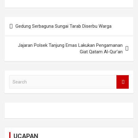
Post
Gedung Serbaguna Sungai Tarab Diserbu Warga
navigation
Jajaran Polsek Tanjung Emas Lakukan Pengamanan
Giat Qatam Al-Qur’an
S
e
a
r
c
h
UCAPAN