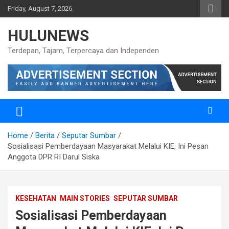
Skip
Friday, August 7, 2026
to
content
HULUNEWS
Terdepan, Tajam, Terpercaya dan Independen
Home
Berita
Seputar Sumbar
Sosialisasi Pemberdayaan Masyarakat Melalui KIE, Ini Pesan
Anggota DPR RI Darul Siska
KESEHATAN
MAIN STORIES
SEPUTAR SUMBAR
Sosialisasi Pemberdayaan