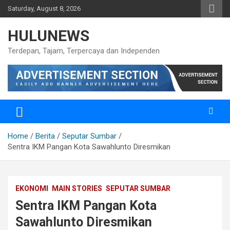
Skip
Saturday, August 8, 2026
to
content
HULUNEWS
Terdepan, Tajam, Terpercaya dan Independen
Home
Berita
Seputar Sumbar
Sentra IKM Pangan Kota Sawahlunto Diresmikan
EKONOMI
MAIN STORIES
SEPUTAR SUMBAR
Sentra IKM Pangan Kota
Sawahlunto Diresmikan