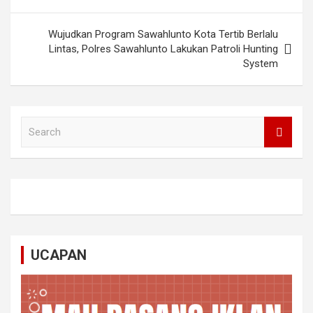
Wujudkan Program Sawahlunto Kota Tertib Berlalu
Lintas, Polres Sawahlunto Lakukan Patroli Hunting
System
S
e
a
r
c
h
UCAPAN