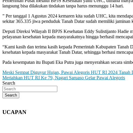
Pemerintah Pusat melalui BPJS Kesehatan yaitu UHC, dimana masyar
langsung bisa dilakukan tindakan tanpa harus menunggu 14 hari.
” Per tanggal 1 Agustus 2024 kemaren kita sudah UHC, kita mendapa
sekitar 365.335 jiwa penduduk Tanah Datar sudah memiliki jaminan ke
Deputi Direksi Wilayah II BPJS Kesehatan Eddy Sulistijanto Hadie
pelayanan kesehatan kepada masyarakatnya hingga berhasil mencap
“Kami kasih dan terima kasih kepada Pemerintah Kabupaten Tanah Da
kesehatan kepada masyarakat Tanah Datar, sehingga berhasi mencapai
Pada kesempatan itu Bupati Eka Putra juga menyerahkan secara si
Post
Meski Sempat Diguyur Hujan, Pawai Alegoris HUT RI 2024 Tanah D
Meriahkan HUT RI Ke 79, Nagari Saruaso Gelar Pawai Alegoris
navigation
Search
Search
UCAPAN