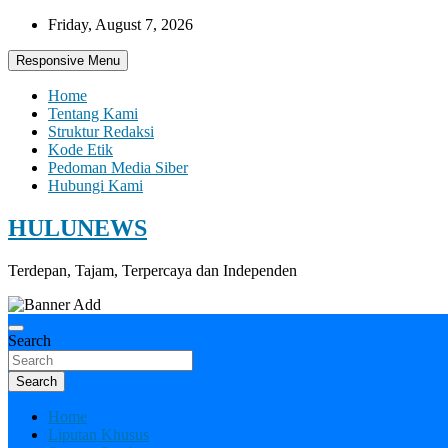
Skip
Friday, August 7, 2026
to
content
Responsive Menu
Home
Tentang Kami
Struktur Redaksi
Kode Etik
Pedoman Media Siber
Hubungi Kami
HULUNEWS
Terdepan, Tajam, Terpercaya dan Independen
Search
Search
Home
Liputan Khusus