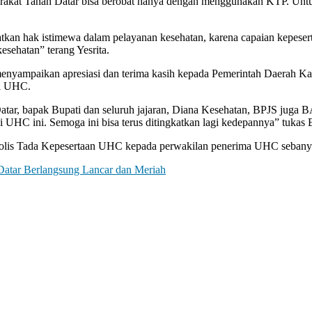
akat Tanah Datar bisa berobat hanya dengan menggunakan KTP. Untuk
tkan hak istimewa dalam pelayanan kesehatan, karena capaian kepeser
sehatan” terang Yesrita.
 menyampaikan apresiasi dan terima kasih kepada Pemerintah Daerah 
ai UHC.
tar, bapak Bupati dan seluruh jajaran, Diana Kesehatan, BPJS juga B
 UHC ini. Semoga ini bisa terus ditingkatkan lagi kedepannya” tukas 
mbolis Tada Kepesertaan UHC kepada perwakilan penerima UHC seban
atar Berlangsung Lancar dan Meriah