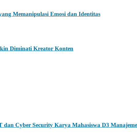
ang Memanipulasi Emosi dan Identitas
akin Diminati Kreator Konten
T dan Cyber Security Karya Mahasiswa D3 Manajeme