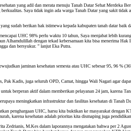
esehatan yang adil dan merata menuju Tanah Datar Sehat Merdeka Be
rkualitas. Saya tidak ingin ada warga Tanah Datar yang sakit tidak a
ang sudah berikan hak istimewa kepada kabupaten tanah datar baik d
encapai UHC 98% perlu waktu 10 tahun, Saya menjabat lebih kurang 3,
namun Alhamdulillah dengan tekad kebersamaan kita bisa menerima Hak
gga dan bersyukur. ” lanjut Eka Putra.
l mewujudkan jaminan kesehatan semesta atau UHC sebesar 95, 96 % (36
ak Kadis, juga seluruh OPD, Camat, hingga Wali Nagari agar dapat d
 untuk berperan aktif dalam memberikan pelayanan 24 jam, karena T
upaya meningkatkan infrastruktur dan fasilitas kesehatan di Tanah Da
dapatkan penghargaan UHC, harsu kita buktikan ke masyarakat dengan 
rah, karena kesehatan adalah prioritas kita dismaping juga pendidika
rita Zedrianis, M.Kes dalam laporannya mengatakan bahwa per 2 Agu