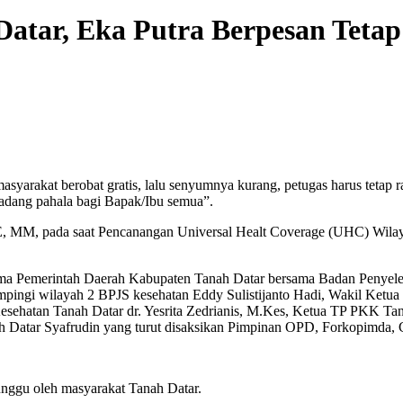
tar, Eka Putra Berpesan Tetap
akat berobat gratis, lalu senyumnya kurang, petugas harus tetap ra
ladang pahala bagi Bapak/Ibu semua”.
E, MM, pada saat Pencanangan Universal Healt Coverage (UHC) Wilay
Pemerintah Daerah Kabupaten Tanah Datar bersama Badan Penyelengg
mpingi wilayah 2 BPJS kesehatan Eddy Sulistijanto Hadi, Wakil Ket
ehatan Tanah Datar dr. Yesrita Zedrianis, M.Kes, Ketua TP PKK Ta
tar Syafrudin yang turut disaksikan Pimpinan OPD, Forkopimda, Ca
nggu oleh masyarakat Tanah Datar.