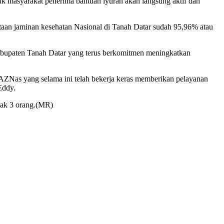
 masyarakat penerima bantuan iyuran akan langsung aktif dan
taan jaminan kesehatan Nasional di Tanah Datar sudah 95,96% atau
Kabupaten Tanah Datar yang terus berkomitmen meningkatkan
AZNas yang selama ini telah bekerja keras memberikan pelayanan
Eddy.
yak 3 orang.(MR)