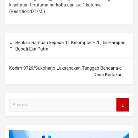
kejahatan terutama narkoba dan judi,” katanya.
(Red/Dion/DT/MI)
Post
Berikan Bantuan kepada 11 Kelompok P2L, Ini Harapan
navigation
Bupati Eka Putra
Kodim 0726/Sukoharjo Laksanakan Tanggap Bencana di
Desa Kedokan
S
e
a
r
c
h