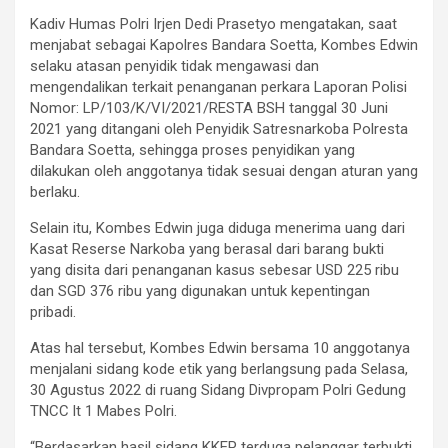
Kadiv Humas Polri Irjen Dedi Prasetyo mengatakan, saat
menjabat sebagai Kapolres Bandara Soetta, Kombes Edwin
selaku atasan penyidik tidak mengawasi dan
mengendalikan terkait penanganan perkara Laporan Polisi
Nomor: LP/103/K/VI/2021/RESTA BSH tanggal 30 Juni
2021 yang ditangani oleh Penyidik Satresnarkoba Polresta
Bandara Soetta, sehingga proses penyidikan yang
dilakukan oleh anggotanya tidak sesuai dengan aturan yang
berlaku.
Selain itu, Kombes Edwin juga diduga menerima uang dari
Kasat Reserse Narkoba yang berasal dari barang bukti
yang disita dari penanganan kasus sebesar USD 225 ribu
dan SGD 376 ribu yang digunakan untuk kepentingan
pribadi.
Atas hal tersebut, Kombes Edwin bersama 10 anggotanya
menjalani sidang kode etik yang berlangsung pada Selasa,
30 Agustus 2022 di ruang Sidang Divpropam Polri Gedung
TNCC lt 1 Mabes Polri.
“Berdasarkan hasil sidang KKEP terduga pelanggar terbukti