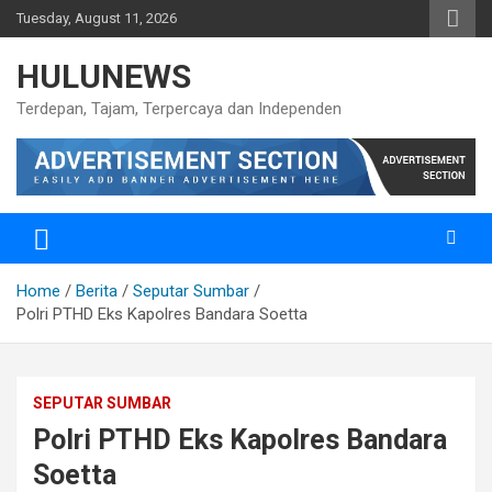
Skip
Tuesday, August 11, 2026
to
content
HULUNEWS
Terdepan, Tajam, Terpercaya dan Independen
Home
Berita
Seputar Sumbar
Polri PTHD Eks Kapolres Bandara Soetta
SEPUTAR SUMBAR
Polri PTHD Eks Kapolres Bandara
Soetta