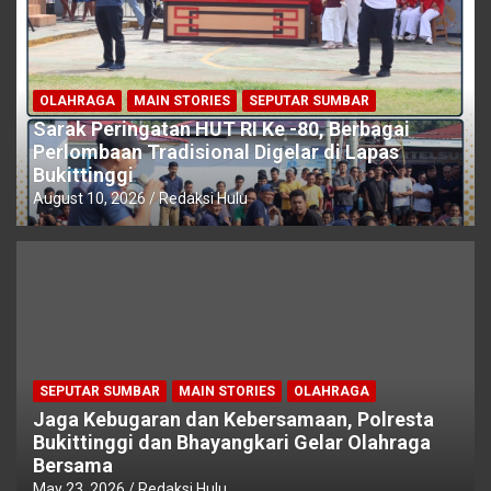
OLAHRAGA
MAIN STORIES
SEPUTAR SUMBAR
Sarak Peringatan HUT RI Ke -80, Berbagai
Perlombaan Tradisional Digelar di Lapas
Bukittinggi
August 10, 2026
Redaksi Hulu
SEPUTAR SUMBAR
MAIN STORIES
OLAHRAGA
Jaga Kebugaran dan Kebersamaan, Polresta
Bukittinggi dan Bhayangkari Gelar Olahraga
Bersama
May 23, 2026
Redaksi Hulu