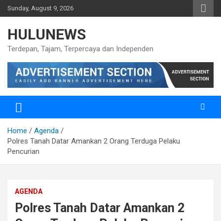
Skip
Sunday, August 9, 2026
to
content
HULUNEWS
Terdepan, Tajam, Terpercaya dan Independen
Home
Agenda
Polres Tanah Datar Amankan 2 Orang Terduga Pelaku
Pencurian
AGENDA
Polres Tanah Datar Amankan 2