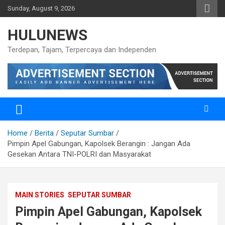
Skip
Sunday, August 9, 2026
to
content
HULUNEWS
Terdepan, Tajam, Terpercaya dan Independen
Home
Berita
Seputar Sumbar
Pimpin Apel Gabungan, Kapolsek Berangin : Jangan Ada
Gesekan Antara TNI-POLRI dan Masyarakat
MAIN STORIES
SEPUTAR SUMBAR
Pimpin Apel Gabungan, Kapolsek