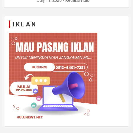
July 11, 2026
Redaksi Hulu
I K L A N