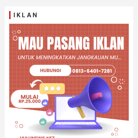
I K L A N