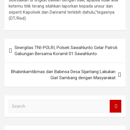
ketemu titik terang silahkan laporkan kepada unsur dan
seperti Kapolsek dan Danramil terlebih dahulu,”tegasnya.
(DT/Red)
Post
Sinergitas TNI-POLRI, Polsek Sawahlunto Gelar Patroli
navigation
Gabungan Bersama Koramil 01 Sawahlunto
Bhabinkamtibmas dan Babinsa Desa Sijantang Lakukan
Giat Sambang dengan Masyarakat
S
e
a
r
c