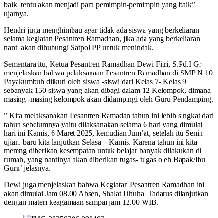
baik, tentu akan menjadi para pemimpin-pemimpin yang baik”
ujarnya.
Hendri juga menghimbau agar tidak ada siswa yang berkeliaran
selama kegiatan Pesantren Ramadhan, jika ada yang berkeliaran
nanti akan dihubungi Satpol PP untuk menindak.
Sementara itu, Ketua Pesantren Ramadhan Dewi Fitri, S.Pd.I Gr
menjelaskan bahwa pelaksanaan Pesantren Ramadhan di SMP N 10
Payakumbuh diikuti oleh siswa -siswi dari Kelas 7- Kelas 9
sebanyak 150 siswa yang akan dibagi dalam 12 Kelompok, dimana
masing -masing kelompok akan didampingi oleh Guru Pendamping.
” Kita melaksanakan Pesantren Ramadan tahun ini lebih singkat dari
tahun sebelumnya yaitu dilaksanakan selama 6 hari yang dimulai
hari ini Kamis, 6 Maret 2025, kemudian Jum’at, setelah itu Senin
ujian, baru kita lanjutkan Selasa – Kamis. Karena tahun ini kita
memng diberikan kesempatan untuk belajar banyak dilakukan di
rumah, yang nantinya akan diberikan tugas- tugas oleh Bapak/Ibu
Guru’ jelasnya.
Dewi juga menjelaskan bahwa Kegiatan Pesantren Ramadhan ini
akan dimulai Jam 08.00 Absen, Shalat Dhuha, Tadarus dilanjutkan
dengan materi keagamaan sampai jam 12.00 WIB.