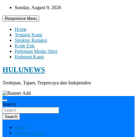
Skip
Sunday, August 9, 2026
to
content
Responsive Menu
Home
Tentang Kami
Struktur Redaksi
Kode Etik
Pedoman Media Siber
Hubungi Kami
HULUNEWS
Terdepan, Tajam, Terpercaya dan Independen
Search
Search
Home
Liputan Khusus