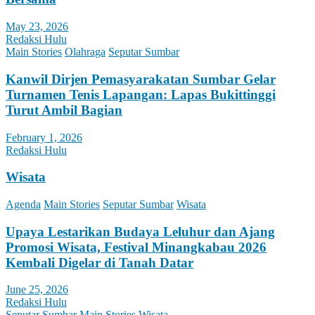
May 23, 2026
Redaksi Hulu
Main Stories
Olahraga
Seputar Sumbar
Kanwil Dirjen Pemasyarakatan Sumbar Gelar
Turnamen Tenis Lapangan: Lapas Bukittinggi
Turut Ambil Bagian
February 1, 2026
Redaksi Hulu
Wisata
Agenda
Main Stories
Seputar Sumbar
Wisata
Upaya Lestarikan Budaya Leluhur dan Ajang
Promosi Wisata, Festival Minangkabau 2026
Kembali Digelar di Tanah Datar
June 25, 2026
Redaksi Hulu
Seputar Sumbar
Main Stories
Wisata