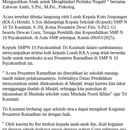
Mengarahkan Anak untuk Menghindari Perilaku Negatif ” bersama
Zakwan Andri, S.Psi., M.Psi., Psikolog.
Acara tersebut dibuka langsung oleh Lurah Kepala Koto Ampangan
(KKA) Hendri, S.Sos didampingi Kepala Sekolah (Kepsek) SMP N
10 Tri Kasmiati, S. Pd, Ketua Pesantren Dewi Fitri, S.Pd.I. Gr
beserta Dewan Guru, Tenaga Pendidik dan Kependidikan SMP N
10 Payakumbuh, di Aula SMP setempat, Kamis (06/03/2025).
Kepsek SMPN 10 Payakumbuh Tri Kasmiati dalam sambutannya
menyampaikan terima ksih kepada Lurah KKA yang telah bersedia
hadir untuk membuka acara Pesantren Ramadhan di SMP N 10
Payakumbuh ini.
” Acara Pesantren Ramadhan ini diserahkan ke sekolah masing-
masih dalam pelaksanaannya. Sebetulnya Dinas Pendidikan
menyarankan untuk dilaksanakan di Masjid, tetapi karena kita takut
mengganggu ibadah di Masjid, sehingga kita putuskan di
laksanakan di Mushala sekolah yaitu Mushala Nurul Ikhlas” ujar Tri
Kasmiati.
Tri Kasmiati berharap agar seluruh siswa dapat mengikuti Kegiatan
Pesantren Ramadhan ini dengan baik.
” Oleh karena itu Ibu mohon kepada anak-anak ibu, ikuti kegiatan
ini dengan sebaik-baiknya sesuai dengan arahan Guru sehingga apa