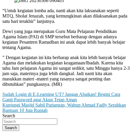
“Untuk kegiatan lomba ada, nanti akan kita laksanakan seperti
MTQ, Sholat Jenazah, yang kemungkinan akan dilaksanakan pada
satu hari terakhir” lanjutnya.
Dewi yang juga merupakan Guru Mata Pelajaran Pendidikan
Agama Islam (PAI) di SMP tersebut berharap dengan adanya
kegiatan Pesantren Ramadhan ini anak dapat lebih banyak belajar
tentang Agama.
” Dengan kegiatan ini kita berharap anak kita lebih banyak belajar
Agama dan melakukan kegiatan keagamaan/Ibadah. Karena kita
tahu Jam pelajaran Agama ini sangat sedikit, satu Minggu hanya 2-3
jam saja, materinya juga lebih dangkal. Jadi nanti kita akan
masukkan materi -materi yang rasanya sangat penting dan
dibutuhkan” pungkasnya. (MR)
Post
Sudah Login di E-Learning UT? Jangan Abaikan! Begini Cara
Ganti Password agar Akun Tetap Aman
navigation
Kunjungi Masjid Sabil Pariangan, Wabup Ahmad Fadly Serahkan
Bantuan 10 Juta Rupiah
Search
Search