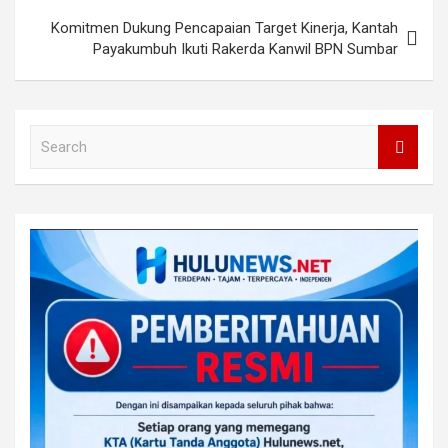
Komitmen Dukung Pencapaian Target Kinerja, Kantah
Payakumbuh Ikuti Rakerda Kanwil BPN Sumbar
S
e
a
r
c
h