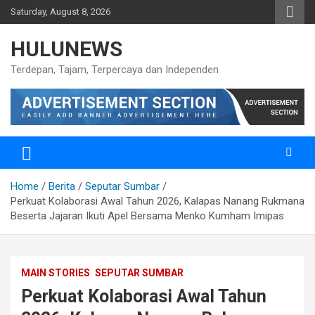
Skip
Saturday, August 8, 2026
to
content
HULUNEWS
Terdepan, Tajam, Terpercaya dan Independen
Home
Berita
Seputar Sumbar
Perkuat Kolaborasi Awal Tahun 2026, Kalapas Nanang Rukmana
Beserta Jajaran Ikuti Apel Bersama Menko Kumham Imipas
MAIN STORIES
SEPUTAR SUMBAR
Perkuat Kolaborasi Awal Tahun