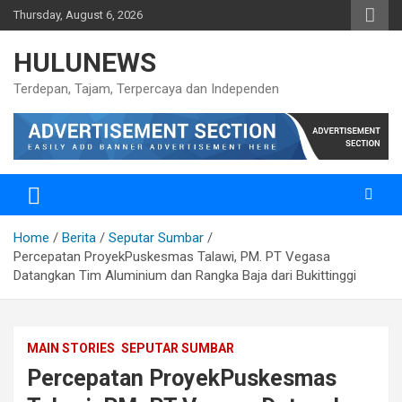
Skip
Thursday, August 6, 2026
to
content
HULUNEWS
Terdepan, Tajam, Terpercaya dan Independen
Home
Berita
Seputar Sumbar
Percepatan ProyekPuskesmas Talawi, PM. PT Vegasa
Datangkan Tim Aluminium dan Rangka Baja dari Bukittinggi
MAIN STORIES
SEPUTAR SUMBAR
Percepatan ProyekPuskesmas