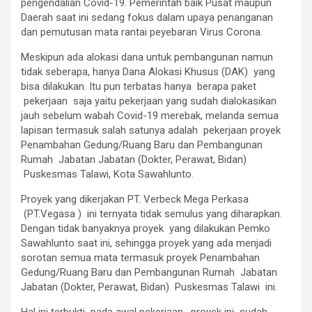
pengendalian Covid-19. Pemerintah baik Pusat maupun
Daerah saat ini sedang fokus dalam upaya penanganan
dan pemutusan mata rantai peyebaran Virus Corona.
Meskipun ada alokasi dana untuk pembangunan namun
tidak seberapa, hanya Dana Alokasi Khusus (DAK) yang
bisa dilakukan. Itu pun terbatas hanya berapa paket
pekerjaan saja yaitu pekerjaan yang sudah dialokasikan
jauh sebelum wabah Covid-19 merebak, melanda semua
lapisan termasuk salah satunya adalah pekerjaan proyek
Penambahan Gedung/Ruang Baru dan Pembangunan
Rumah Jabatan Jabatan (Dokter, Perawat, Bidan)
Puskesmas Talawi, Kota Sawahlunto.
Proyek yang dikerjakan PT. Verbeck Mega Perkasa
(PT.Vegasa ) ini ternyata tidak semulus yang diharapkan.
Dengan tidak banyaknya proyek yang dilakukan Pemko
Sawahlunto saat ini, sehingga proyek yang ada menjadi
sorotan semua mata termasuk proyek Penambahan
Gedung/Ruang Baru dan Pembangunan Rumah Jabatan
Jabatan (Dokter, Perawat, Bidan) Puskesmas Talawi ini.
Hal ini terbukti pada awal pekerjaan, proyek ini sudah