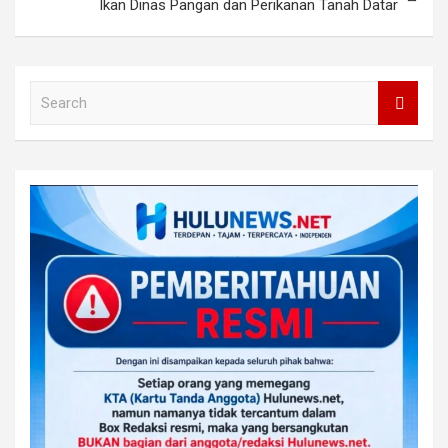
Ikan Dinas Pangan dan Perikanan Tanah Datar
S
e
a
r
c
h