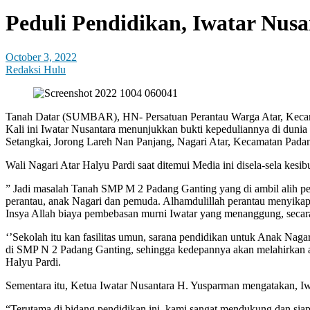
Peduli Pendidikan, Iwatar Nu
October 3, 2022
Redaksi Hulu
Tanah Datar (SUMBAR), HN- Persatuan Perantau Warga Atar, Kecam
Kali ini Iwatar Nusantara menunjukkan bukti kepeduliannya di duni
Setangkai, Jorong Lareh Nan Panjang, Nagari Atar, Kecamatan Pada
Wali Nagari Atar Halyu Pardi saat ditemui Media ini disela-sela ke
” Jadi masalah Tanah SMP M 2 Padang Ganting yang di ambil alih pen
perantau, anak Nagari dan pemuda. Alhamdulillah perantau menyikap
Insya Allah biaya pembebasan murni Iwatar yang menanggung, secara 
‘’Sekolah itu kan fasilitas umun, sarana pendidikan untuk Anak Nagar
di SMP N 2 Padang Ganting, sehingga kedepannya akan melahirkan a
Halyu Pardi.
Sementara itu, Ketua Iwatar Nusantara H. Yusparman mengatakan, I
“Terutama di bidang pendidikan ini, kami sangat mendukung dan siap