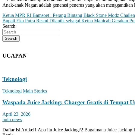
Anak-anak Nagari adalah generasi penerus yang akan menggantikan ki
Post
Ketua MPR RI Bamsoet : Perang Bintang Black Stone Modz Challeng
Bupati Eka Putra Resmi Dilantik sebagai Ketua Mabicab Gerakan P
navigation
Search
Search
UCAPAN
Teknologi
Teknologi
Main Stories
Waspada Juice Jacking: Charger Gratis di Tempat 
April 23, 2026
hulu news
Daftar Isi Artikel1 Apa Itu Juice Jacking?2 Bagaimana Juice Jacki