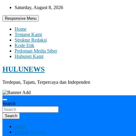
Skip
Saturday, August 8, 2026
to
content
Responsive Menu
Home
Tentang Kami
Struktur Redaksi
Kode Etik
Pedoman Media Siber
Hubungi Kami
HULUNEWS
Terdepan, Tajam, Terpercaya dan Independen
Search
Search
Home
Liputan Khusus