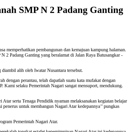
Tanah SMP N 2 Padang Ganting
tiasa memperhatikan pembangunan dan kemajuan kampung halaman.
 N 2 Padang Ganting yang beralamat di Jalan Raya Batusangkar -
iambil alih oleh Iwatar Nusantara tersebut.
ah dengan perantau, telah dapatlah suatu kata mufakat dengan
MP. Kami selaku Pemerintah Nagari sangat mensuport, mendukung.
ari Atar serta Tenaga Pendidik nyaman melaksanakan kegiatan belajar
asi penerus untuk membangun Nagari Atar kedepannya’’ pungkas
ogram Pemerintah Nagari Atar.
erekalah tongkat estafet kepemimpinan Nagari Atar ini kedepannya.