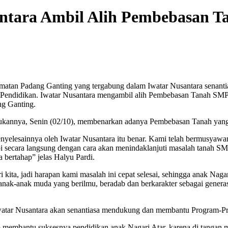
santara Ambil Alih Pembebasan 
atan Padang Ganting yang tergabung dalam Iwatar Nusantara senan
a Pendidikan. Iwatar Nusantara mengambil alih Pembebasan Tanah SMP
ng Ganting.
sibukannya, Senin (02/10), membenarkan adanya Pembebasan Tanah yang d
yelesainnya oleh Iwatar Nusantara itu benar. Kami telah bermusyawar
i secara langsung dengan cara akan menindaklanjuti masalah tanah S
bertahap” jelas Halyu Pardi.
i kita, jadi harapan kami masalah ini cepat selesai, sehingga anak Nag
nak-anak muda yang berilmu, beradab dan berkarakter sebagai gener
watar Nusantara akan senantiasa mendukung dan membantu Program-Pr
 membantu suksesnya pendidikan anak Nagari Atar, karena di tangan m