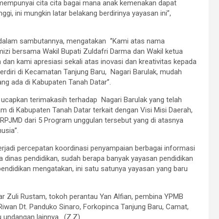
mempunyai cita cita bagai mana anak kemenakan dapat
gi, ini mungkin latar belakang berdirinya yayasan ini”,
H dalam sambutannya, mengatakan ‘’Kami atas nama
izi bersama Wakil Bupati Zuldafri Darma dan Wakil ketua
n kami apresiasi sekali atas inovasi dan kreativitas kepada
berdiri di Kecamatan Tanjung Baru, Nagari Barulak, mudah
ang ada di Kabupaten Tanah Datar’’.
ucapkan terimakasih terhadap Nagari Barulak yang telah
di Kabupaten Tanah Datar terkait dengan Visi Misi Daerah,
n RPJMD dari 5 Program unggulan tersebut yang di atasnya
sia’’.
terjadi percepatan koordinasi penyampaian berbagai informasi
a dinas pendidikan, sudah berapa banyak yayasan pendidikan
 pendidikan mengatakan, ini satu satunya yayasan yang baru
r Zuli Rustam, tokoh perantau Yan Alfian, pembina YPMB
a Riwan Dt. Panduko Sinaro, Forkopinca Tanjung Baru, Camat,
 undangan lainnya. (Z.Z)