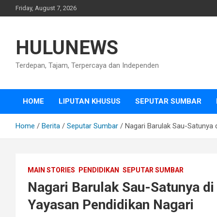
Skip
Friday, August 7, 2026
to
content
HULUNEWS
Terdepan, Tajam, Terpercaya dan Independen
HOME
LIPUTAN KHUSUS
SEPUTAR SUMBAR
Home
Berita
Seputar Sumbar
Nagari Barulak Sau-Satunya 
MAIN STORIES
PENDIDIKAN
SEPUTAR SUMBAR
Nagari Barulak Sau-Satunya di
Yayasan Pendidikan Nagari