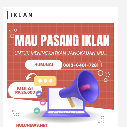
I K L A N