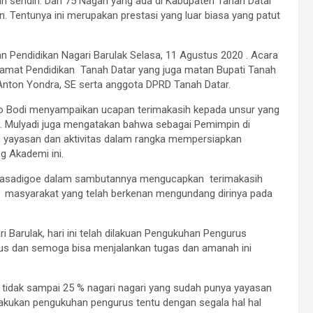
n sendiri. Dari 75 Nagari yang ada di Kabupaten Tanah Datar
. Tentunya ini merupakan prestasi yang luar biasa yang patut
 Pendidikan Nagari Barulak Selasa, 11 Agustus 2020 . Acara
ngamat Pendidikan Tanah Datar yang juga matan Bupati Tanah
 Anton Yondra, SE serta anggota DPRD Tanah Datar.
ro Bodi menyampaikan ucapan terimakasih kepada unsur yang
lak. Mulyadi juga mengatakan bahwa sebagai Pemimpin di
n yayasan dan aktivitas dalam rangka mempersiapkan
g Akademi ini.
q Pasadigoe dalam sambutannya mengucapkan terimakasih
 masyarakat yang telah berkenan mengundang dirinya pada
ri Barulak, hari ini telah dilakuan Pengukuhan Pengurus
rus dan semoga bisa menjalankan tugas dan amanah ini
n tidak sampai 25 % nagari nagari yang sudah punya yayasan
melakukan pengukuhan pengurus tentu dengan segala hal hal