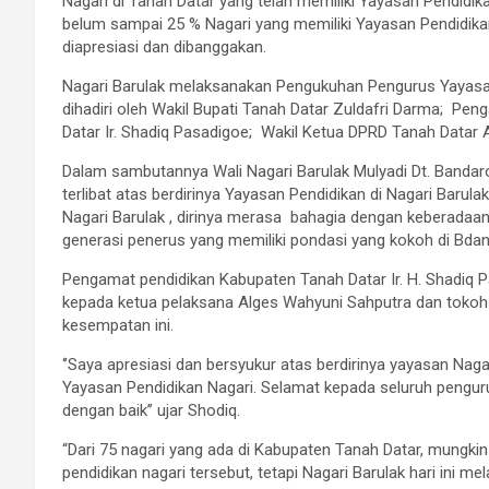
Nagari di Tanah Datar yang telah memiliki Yayasan Pendidika
belum sampai 25 % Nagari yang memiliki Yayasan Pendidikan
diapresiasi dan dibanggakan.
Nagari Barulak melaksanakan Pengukuhan Pengurus Yayasan
dihadiri oleh Wakil Bupati Tanah Datar Zuldafri Darma; Pe
Datar Ir. Shadiq Pasadigoe; Wakil Ketua DPRD Tanah Datar
Dalam sambutannya Wali Nagari Barulak Mulyadi Dt. Banda
terlibat atas berdirinya Yayasan Pendidikan di Nagari Baru
Nagari Barulak , dirinya merasa bahagia dengan keberadaa
generasi penerus yang memiliki pondasi yang kokoh di Bdan
Pengamat pendidikan Kabupaten Tanah Datar Ir. H. Shadi
kepada ketua pelaksana Alges Wahyuni Sahputra dan tokoh
kesempatan ini.
‘’Saya apresiasi dan bersyukur atas berdirinya yayasan Naga
Yayasan Pendidikan Nagari. Selamat kepada seluruh pengu
dengan baik’’ ujar Shodiq.
“Dari 75 nagari yang ada di Kabupaten Tanah Datar, mungki
pendidikan nagari tersebut, tetapi Nagari Barulak hari ini 