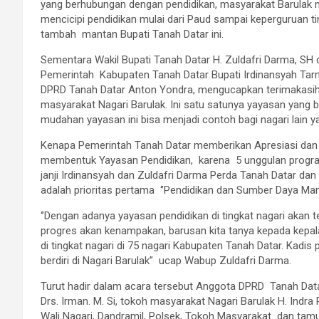
yang berhubungan dengan pendidikan, masyarakat Barulak 
mencicipi pendidikan mulai dari Paud sampai keperguruan ting
tambah mantan Bupati Tanah Datar ini.
Sementara Wakil Bupati Tanah Datar H. Zuldafri Darma, S
Pemerintah Kabupaten Tanah Datar Bupati Irdinansyah Tarm
DPRD Tanah Datar Anton Yondra, mengucapkan terimakasih da
masyarakat Nagari Barulak. Ini satu satunya yayasan yang 
mudahan yayasan ini bisa menjadi contoh bagi nagari lain y
Kenapa Pemerintah Tanah Datar memberikan Apresiasi dan 
membentuk Yayasan Pendidikan, karena 5 unggulan program 
janji Irdinansyah dan Zuldafri Darma Perda Tanah Datar da
adalah prioritas pertama ‘’Pendidikan dan Sumber Daya Manu
‘’Dengan adanya yayasan pendidikan di tingkat nagari akan 
progres akan kenampakan, barusan kita tanya kepada kepal
di tingkat nagari di 75 nagari Kabupaten Tanah Datar. Kadis
berdiri di Nagari Barulak” ucap Wabup Zuldafri Darma.
Turut hadir dalam acara tersebut Anggota DPRD Tanah Data
Drs. Irman. M. Si, tokoh masyarakat Nagari Barulak H. Indr
Wali Nagari, Dandramil, Polsek, Tokoh Masyarakat dan tamu