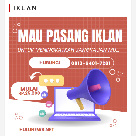
I K L A N