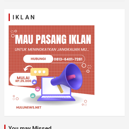
I K L A N
You may Missed