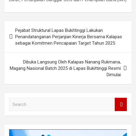
Post
Pejabat Struktural Lapas Bukittinggi Lakukan
navigation
Penandatanganan Perjanjian Kinerja Bersama Kalapas
sebagai Komitmen Pencapaian Target Tahun 2025
Dibuka Langsung Oleh Kalapas Nanang Rukmana,
Magang Nasional Batch 2025 di Lapas Bukittinggi Resmi
Dimulai
S
e
a
r
c
h