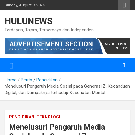
Skip
Sunday, August 9, 2026
to
content
HULUNEWS
Terdepan, Tajam, Terpercaya dan Independen
Home
Berita
Pendidikan
Menelusuri Pengaruh Media Sosial pada Generasi Z, Kecanduan
Digital, dan Dampaknya terhadap Kesehatan Mental
PENDIDIKAN
TEKNOLOGI
Menelusuri Pengaruh Media