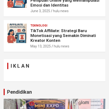
Penipuan Online yang Memanipulasi
Emosi dan Identitas
June 3, 2025
hulu news
TEKNOLOGI
TikTok Affiliate: Strategi Baru
Monetisasi yang Semakin Diminati
Kreator Konten
May 13, 2025
hulu news
I K L A N
Pendidikan