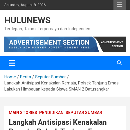
Skip
Saturday, August 8, 2026
to
content
HULUNEWS
Terdepan, Tajam, Terpercaya dan Independen
Home
Berita
Seputar Sumbar
Langkah Antisipasi Kenakalan Remaja, Polsek Tanjung Emas
Lakukan Himbauan kepada Siswa SMAN 2 Batusangkar
MAIN STORIES
PENDIDIKAN
SEPUTAR SUMBAR
Langkah Antisipasi Kenakalan