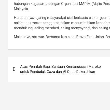
hubungan kerjasama dengan Organisasi MAPIM (Majlis Perun
Malaysia.
Harapannya, jejaring masyarakat sipil berbasis citizen journ
salah satu motor penggerak dalam menumbuhkan kesadaran
mendukung, saling memberi, saling menyayangi, dan saling
Make love, not war. Bersama kita bisa! Bravo First Union, 
Post
Atas Perintah Raja, Bantuan Kemanusiaan Maroko
navigation
untuk Penduduk Gaza dan Al Quds Dekerahkan