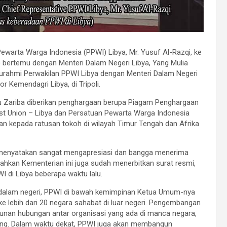
Pewarta Warga Indonesia (PPWI) Libya, Mr. Yusuf Al-Razqi, ke
i) bertemu dengan Menteri Dalam Negeri Libya, Yang Mulia
urahmi Perwakilan PPWI Libya dengan Menteri Dalam Negeri
r Kemendagri Libya, di Tripoli.
u Zariba diberikan penghargaan berupa Piagam Penghargaan
irst Union – Libya dan Persatuan Pewarta Warga Indonesia
an kepada ratusan tokoh di wilayah Timur Tengah dan Afrika
, menyatakan sangat mengapresiasi dan bangga menerima
ahkan Kementerian ini juga sudah menerbitkan surat resmi,
 di Libya beberapa waktu lalu.
i dalam negeri, PPWI di bawah kemimpinan Ketua Umum-nya
e lebih dari 20 negara sahabat di luar negeri. Pengembangan
ngunan hubungan antar organisasi yang ada di manca negara,
epang. Dalam waktu dekat, PPWI juga akan membangun