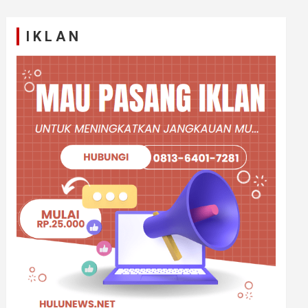
I K L A N