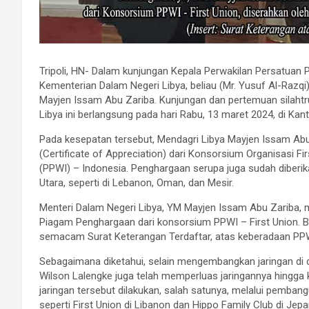
Tripoli, HN- Dalam kunjungan Kepala Perwakilan Persatuan 
Kementerian Dalam Negeri Libya, beliau (Mr. Yusuf Al-Razq
Mayjen Issam Abu Zariba. Kunjungan dan pertemuan silahtr
Libya ini berlangsung pada hari Rabu, 13 maret 2024, di Kanto
Pada kesepatan tersebut, Mendagri Libya Mayjen Issam Ab
(Certificate of Appreciation) dari Konsorsium Organisasi F
(PPWI) – Indonesia. Penghargaan serupa juga sudah diberik
Utara, seperti di Lebanon, Oman, dan Mesir.
Menteri Dalam Negeri Libya, YM Mayjen Issam Abu Zariba
Piagam Penghargaan dari konsorsium PPWI – First Union. B
semacam Surat Keterangan Terdaftar, atas keberadaan PPWI
Sebagaimana diketahui, selain mengembangkan jaringan d
Wilson Lalengke juga telah memperluas jaringannya hingga k
jaringan tersebut dilakukan, salah satunya, melalui pemba
seperti First Union di Libanon dan Hippo Family Club di J