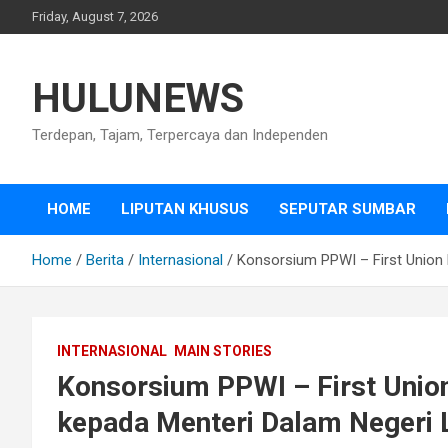
Skip
Friday, August 7, 2026
to
content
HULUNEWS
Terdepan, Tajam, Terpercaya dan Independen
HOME
LIPUTAN KHUSUS
SEPUTAR SUMBAR
Home
Berita
Internasional
Konsorsium PPWI – First Union
INTERNASIONAL
MAIN STORIES
Konsorsium PPWI – First Unio
kepada Menteri Dalam Negeri 