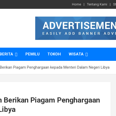
Home
Tentang Kami
S
BERITA
PEMILU
TOKOH
WISATA
 Berikan Piagam Penghargaan kepada Menteri Dalam Negeri Libya
n Berikan Piagam Penghargaan
Libya