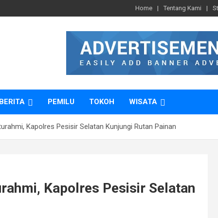
Home
Tentang Kami
S
BERITA
PEMILU
TOKOH
WISATA
aturahmi, Kapolres Pesisir Selatan Kunjungi Rutan Painan
urahmi, Kapolres Pesisir Selatan