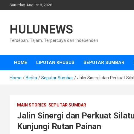
Skip
Saturday, August 8, 2026
to
content
HULUNEWS
Terdepan, Tajam, Terpercaya dan Independen
HOME
LIPUTAN KHUSUS
SEPUTAR SUMBAR
Home
Berita
Seputar Sumbar
Jalin Sinergi dan Perkuat Sil
MAIN STORIES
SEPUTAR SUMBAR
Jalin Sinergi dan Perkuat Silat
Kunjungi Rutan Painan