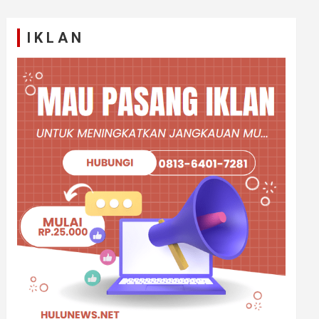
I K L A N