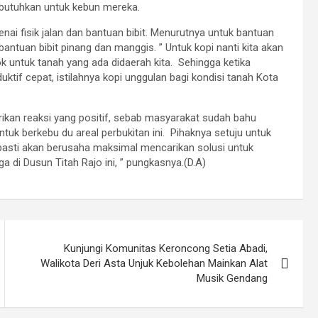
ibutuhkan untuk kebun mereka.
i fisik jalan dan bantuan bibit. Menurutnya untuk bantuan
antuan bibit pinang dan manggis. ” Untuk kopi nanti kita akan
ok untuk tanah yang ada didaerah kita. Sehingga ketika
ktif cepat, istilahnya kopi unggulan bagi kondisi tanah Kota
rikan reaksi yang positif, sebab masyarakat sudah bahu
tuk berkebu du areal perbukitan ini. Pihaknya setuju untuk
 pasti akan berusaha maksimal mencarikan solusi untuk
di Dusun Titah Rajo ini, ” pungkasnya.(D.A)
Kunjungi Komunitas Keroncong Setia Abadi,
Walikota Deri Asta Unjuk Kebolehan Mainkan Alat
Musik Gendang