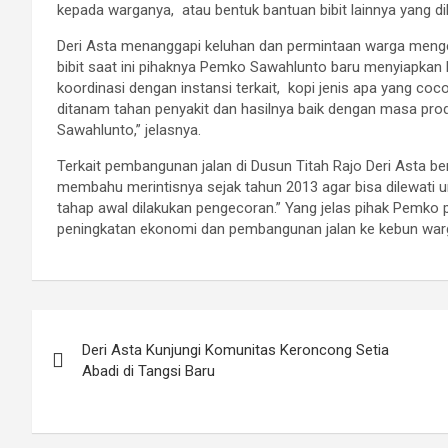
kepada warganya, atau bentuk bantuan bibit lainnya yang d
Deri Asta menanggapi keluhan dan permintaan warga mengena
bibit saat ini pihaknya Pemko Sawahlunto baru menyiapkan b
koordinasi dengan instansi terkait, kopi jenis apa yang coc
ditanam tahan penyakit dan hasilnya baik dengan masa produ
Sawahlunto,” jelasnya.
Terkait pembangunan jalan di Dusun Titah Rajo Deri Asta be
membahu merintisnya sejak tahun 2013 agar bisa dilewati un
tahap awal dilakukan pengecoran.” Yang jelas pihak Pemko
peningkatan ekonomi dan pembangunan jalan ke kebun warga 
Post
Deri Asta Kunjungi Komunitas Keroncong Setia
navigation
Abadi di Tangsi Baru