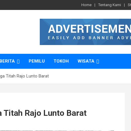
Home
Tentang Kami
S
BERITA
PEMILU
TOKOH
WISATA
a Titah Rajo Lunto Barat
Titah Rajo Lunto Barat