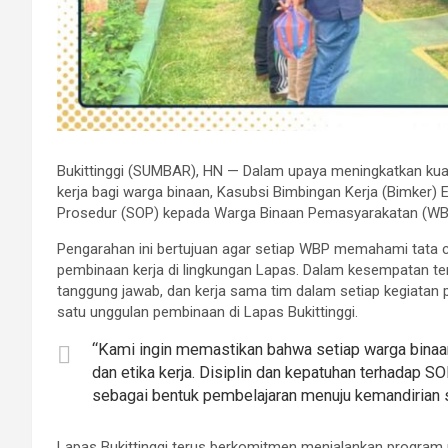
Bukittinggi (SUMBAR), HN — Dalam upaya meningkatkan kua
kerja bagi warga binaan, Kasubsi Bimbingan Kerja (Bimker)
Prosedur (SOP) kepada Warga Binaan Pemasyarakatan (WBP) 
Pengarahan ini bertujuan agar setiap WBP memahami tata ca
pembinaan kerja di lingkungan Lapas. Dalam kesempatan ter
tanggung jawab, dan kerja sama tim dalam setiap kegiatan p
satu unggulan pembinaan di Lapas Bukittinggi.
“Kami ingin memastikan bahwa setiap warga binaa
dan etika kerja. Disiplin dan kepatuhan terhadap SOP
sebagai bentuk pembelajaran menuju kemandirian se
Lapas Bukittinggi terus berkomitmen menjalankan program 