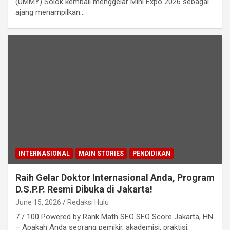
(UMMY) Solok kembali menggelar Mini Expo 2026 sebagai
ajang menampilkan…
INTERNASIONAL
MAIN STORIES
PENDIDIKAN
Raih Gelar Doktor Internasional Anda, Program
D.S.P.P. Resmi Dibuka di Jakarta!
June 15, 2026
Redaksi Hulu
7 / 100 Powered by Rank Math SEO SEO Score Jakarta, HN
– Apakah Anda seorang pemikir, akademisi, praktisi,