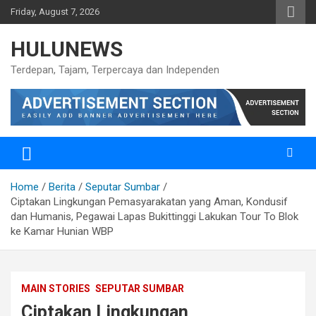
Skip
Friday, August 7, 2026
to
content
HULUNEWS
Terdepan, Tajam, Terpercaya dan Independen
Home
Berita
Seputar Sumbar
Ciptakan Lingkungan Pemasyarakatan yang Aman, Kondusif
dan Humanis, Pegawai Lapas Bukittinggi Lakukan Tour To Blok
ke Kamar Hunian WBP
MAIN STORIES
SEPUTAR SUMBAR
Ciptakan Lingkungan