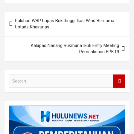
Post
Puluhan WBP Lapas Bukittinggi Ikuti Wirid Bersama
navigation
Ustadz Khairunas
Kalapas Nanang Rukmana Ikuti Entry Meeting
Pemeriksaan BPK RI
S
e
a
r
c
h