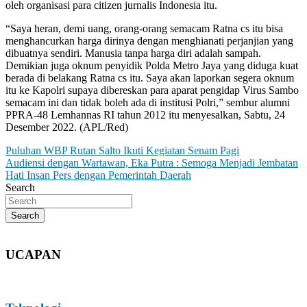
oleh organisasi para citizen jurnalis Indonesia itu.
“Saya heran, demi uang, orang-orang semacam Ratna cs itu bisa
menghancurkan harga dirinya dengan menghianati perjanjian yang
dibuatnya sendiri. Manusia tanpa harga diri adalah sampah.
Demikian juga oknum penyidik Polda Metro Jaya yang diduga kuat
berada di belakang Ratna cs itu. Saya akan laporkan segera oknum
itu ke Kapolri supaya dibereskan para aparat pengidap Virus Sambo
semacam ini dan tidak boleh ada di institusi Polri,” sembur alumni
PPRA-48 Lemhannas RI tahun 2012 itu menyesalkan, Sabtu, 24
Desember 2022. (APL/Red)
Post
Puluhan WBP Rutan Salto Ikuti Kegiatan Senam Pagi
Audiensi dengan Wartawan, Eka Putra : Semoga Menjadi Jembatan
navigation
Hati Insan Pers dengan Pemerintah Daerah
Search
Search
UCAPAN