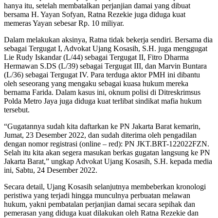
hanya itu, setelah membatalkan perjanjian damai yang dibuat
bersama H. Yayan Sofyan, Ratna Rezekie juga diduga kuat
memeras Yayan sebesar Rp. 10 miliyar.
Dalam melakukan aksinya, Ratna tidak bekerja sendiri. Bersama dia
sebagai Tergugat I, Advokat Ujang Kosasih, S.H. juga menggugat
Lie Rudy Iskandar (L/44) sebagai Tergugat II, Fitro Dharma
Hermawan S.DS (L/39) sebagai Tergugat III, dan Marvin Buntara
(L/36) sebagai Tergugat IV. Para terduga aktor PMH ini dibantu
oleh seseorang yang mengaku sebagai kuasa hukum mereka
bernama Farida. Dalam kasus ini, oknum polisi di Ditreskrimsus
Polda Metro Jaya juga diduga kuat terlibat sindikat mafia hukum
tersebut.
“Gugatannya sudah kita daftarkan ke PN Jakarta Barat kemarin,
Jumat, 23 Desember 2022, dan sudah diterima oleh pengadilan
dengan nomor registrasi (online – red): PN JKT.BRT-122022FZN.
Selah itu kita akan segera masukan berkas gugatan langsung ke PN
Jakarta Barat,” ungkap Advokat Ujang Kosasih, S.H. kepada media
ini, Sabtu, 24 Desember 2022.
Secara detail, Ujang Kosasih selanjutnya membeberkan kronologi
peristiwa yang terjadi hingga munculnya perbuatan melawan
hukum, yakni pembatalan perjanjian damai secara sepihak dan
pemerasan yang diduga kuat dilakukan oleh Ratna Rezekie dan