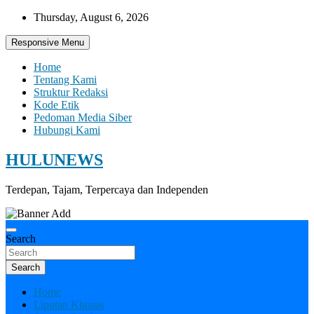
Skip
Thursday, August 6, 2026
to
content
Responsive Menu
Home
Tentang Kami
Struktur Redaksi
Kode Etik
Pedoman Media Siber
Hubungi Kami
HULUNEWS
Terdepan, Tajam, Terpercaya dan Independen
Search
Search
Home
Liputan Khusus