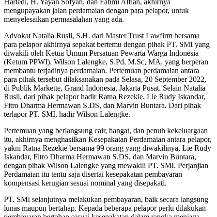
Hartedi, H. Yayan Sofyan, dan Fahmi Alfian, akhirnya
mengupayakan jalan perdamaian dengan para pelapor, untuk
menyelesaikan permasalahan yang ada.
Advokat Natalia Rusli, S.H. dari Master Trust Lawfirm bersama
para pelapor akhirnya sepakat bertemu dengan pihak PT. SMI yang
diwakili oleh Ketua Umum Persatuan Pewarta Warga Indonesia
(Ketum PPWI), Wilson Lalengke, S.Pd, M.Sc, MA, yang berperan
membantu terjadinya perdamaian. Pertemuan perdamaian antara
para pihak tersebut dilaksanakan pada Selasa, 20 September 2022,
di Publik Markette, Grand Indonesia, Jakarta Pusat. Selain Natalia
Rusli, dari pihak pelapor hadir Ratna Rezekie, Lie Rudy Iskandar,
Fitro Dharma Hermawan S.DS, dan Marvin Buntara. Dari pihak
terlapor PT. SMI, hadir Wilson Lalengke.
Pertemuan yang berlangsung cair, hangat, dan penuh kekeluargaan
itu, akhirnya menghasilkan Kesepakatan Perdamaian antara pelapor,
yakni Ratna Rezekie bersama 99 orang yang diwakilinya, Lie Rudy
Iskandar, Fitro Dharma Hermawan S.DS, dan Marvin Buntara,
dengan pihak Wilson Lalengke yang mewakili PT. SMI. Perjanjian
Perdamaian itu tentu saja disertai kesepakatan pembayaran
kompensasi kerugian sesuai nominal yang disepakati.
PT. SMI selanjutnya melakukan pembayaran, baik secara langsung
lunas maupun bertahap. Kepada beberapa pelapor perlu dilakukan
pembayaran bertahap sesuai kesepakatan dalam rangka menjaga