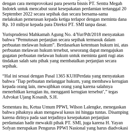
dengan cara memprovokasi para peserta bisnis PT. Sentra Megah
Indotek untuk mencabut surat kesepakatan perdamian tertanggal 20
September 2022 secara sepihak dan secara bersama-sama
melakukan pemerasan kepada ketiga terlapor dengan meminta dana
Rp. 10 miliyar kepada para Direksi PT. SMI tanpa dasar.
Yurisprudensi Mahkamah Agung No. 4/Yur/Pdt/2018 menyatakan
bahwa “Pemutusan perjanjian secara sepihak termasuk dalam
perbuatan melawan hukum”. Berdasarkan ketentuan hukum ini, atas
perbuatan melawan hukum tersebut, seseorang dapat mengajukan
gugatan perbuatan melawan hukum untuk meminta ganti rugi atas
tindakan salah satu pihak yang membatalkan perjanjian secara
sepihak.
“Hal ini sesuai dengan Pasal 1365 KUHPerdata yang menyatakan
bahwa ‘Tiap perbuatan melanggar hukum, yang membawa kerugian
kepada orang lain, mewajibkan orang yang karena salahnya
menerbitkan kerugian itu, mengganti kerugian tersebut’,” tegas
Advokat Ujang Kosasih, S.H.
Sementara itu, Ketua Umum PPWI, Wilson Lalengke, menegaskan
bahwa pihaknya akan mengawal kasus ini hingga tuntas. Disamping
karena dirinya pada saat terjadinya kesepakatan perjanjian
perdamaian hadir mewakili pihak PT. SMI, juga karena H. Yayan
Sofyan merupakan Pengurus PPWI Nasional yang harus diadvokasi