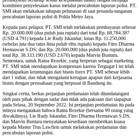
komitmen penyelesaian kasus melalui pencabutan laporan polisi. PT.
SMI akan melakukan tahapan pelunasan di saat penanda-tanganan
pencabutan laporan polisi di Polda Metro Jaya.
Kepada para pelapor, PT. SMI telah melakukan pembayaran sebesar
Rp. 20.000.000 (dua puluh juta rupiah) dari total Rp. 68.784.387
(USD 4.791) kepada Lie Rudy Iskandar; lunas Rp. 11.250,000
(sebelas juta dua ratus lima puluh ribu rupiah) kepada Fitro Dharma
Hermawan S.DS; dan Rp. 20.000.000 (dua puluh juta rupiah) dari
total Rp. 38.333.190 (USD 2.670) kepada Marvin Buntara.
Sementara, untuk Ratna Rezekie, yang berperan sebagai marketing
PT. SMI tidak mendapatkan kompensasi karena Tergugat I ini telah
mendapatkan keuntungan dari bisnis forex PT. SMI sebesar lebih
dari 1 miliar, dan tidak mengalami kerugian apapun dari kerjasama
bisnis dengan perusahaan yang berpusat di Bandung itu.
Singkat cerita, berkas perjanjian perdamaian telah ditandatangani
oleh para pihak dengan sadar dan tidak ada paksaan dari siapapun
pada Selasa, 20 September 2022. Isi perjanjian perdamaian itu pada
intinya mengatakan bahwa Ratna Rezekie (bersama 99 orang yang
diwakilinya), Lie Rudy Iskandar, Fitro Dharma Hermawan S.DS,
dan Marvin Buntara menyatakan kesediaan memberikan kuasa
kepada Master Trus Lawfirm untuk melakukan perdamaian dan
pencabutan laporan polisi.