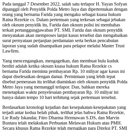
Pada tanggal 7 Desember 2022, salah satu terlapor H. Yayan Sofyan
dipanggil oleh Penyidik Polda Metro Jaya dan dipertemukan dengan
orang yang bernama Farida yang mengaku sebagai kuasa hukum
Ratna Rezekie cs. Dalam pertemuan yang terkesan sebagai jebakan
oleh oknum penyidik itu, Farida dan oknum polisi ini membahas
terkait pertanggungjawaban PT. SMI. Farida dan oknum penyidik
menyatakan akan memproses lanjut kasus tersebut dan mengabaikan
surat pernyataan perjanjian perdamaian serta berkas pencabutan
laporan yang sudah disampaikan para pelapor melalui Master Trust
Lawfirm.
Yang mencengangkan, mengagetkan, dan membuat bulu kuduk
berdiri adalah ketika oknum kuasa hukum Ratna Rezekie cs
bernama Farida meminta pembayaran Rp. 10 miliyar agar kasus ini
dapat diselesaikan dengan damai. Permintaan yang lebih tepat
disebut pemerasan itu terlihat diaminkan oleh oknum penyidik Polda
Metro Jaya yang memanggil terlapor. Dan, bahkan mereka
menetapkan waktu penyelesaian pembayaran Rp. 10 miliyar ini
hanya dalam tempo 10 hari terhitung sejak pertemuan tersebut.
Berdasarkan kronologi kejadian dan kesepakatan-kesepakatan yang
terjadi antar kedua belah pihak, terlihat jelas bahwa Ratna Rezekie,
Lie Rudy Iskandar, Fitro Dharma Hermawan S.DS, dan Marvin
Buntara telah melakukan Perbuatan Melawan Hukum atau PMH.
Secara khusus Ratna Rezekie telah merugikan para Direksi PT. SMI