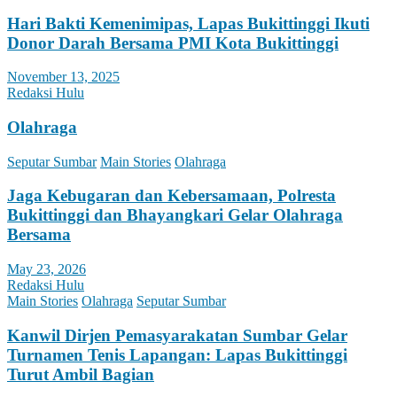
Hari Bakti Kemenimipas, Lapas Bukittinggi Ikuti
Donor Darah Bersama PMI Kota Bukittinggi
November 13, 2025
Redaksi Hulu
Olahraga
Seputar Sumbar
Main Stories
Olahraga
Jaga Kebugaran dan Kebersamaan, Polresta
Bukittinggi dan Bhayangkari Gelar Olahraga
Bersama
May 23, 2026
Redaksi Hulu
Main Stories
Olahraga
Seputar Sumbar
Kanwil Dirjen Pemasyarakatan Sumbar Gelar
Turnamen Tenis Lapangan: Lapas Bukittinggi
Turut Ambil Bagian