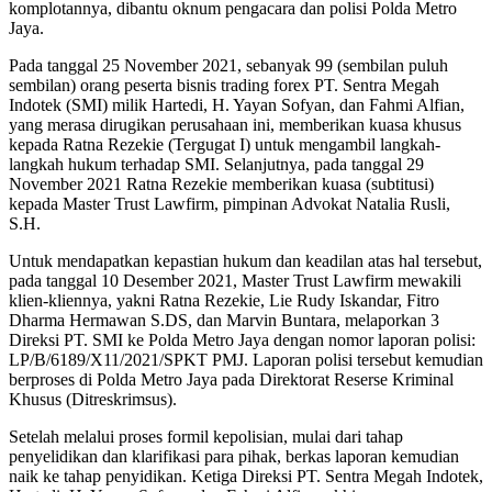
komplotannya, dibantu oknum pengacara dan polisi Polda Metro
Jaya.
Pada tanggal 25 November 2021, sebanyak 99 (sembilan puluh
sembilan) orang peserta bisnis trading forex PT. Sentra Megah
Indotek (SMI) milik Hartedi, H. Yayan Sofyan, dan Fahmi Alfian,
yang merasa dirugikan perusahaan ini, memberikan kuasa khusus
kepada Ratna Rezekie (Tergugat I) untuk mengambil langkah-
langkah hukum terhadap SMI. Selanjutnya, pada tanggal 29
November 2021 Ratna Rezekie memberikan kuasa (subtitusi)
kepada Master Trust Lawfirm, pimpinan Advokat Natalia Rusli,
S.H.
Untuk mendapatkan kepastian hukum dan keadilan atas hal tersebut,
pada tanggal 10 Desember 2021, Master Trust Lawfirm mewakili
klien-kliennya, yakni Ratna Rezekie, Lie Rudy Iskandar, Fitro
Dharma Hermawan S.DS, dan Marvin Buntara, melaporkan 3
Direksi PT. SMI ke Polda Metro Jaya dengan nomor laporan polisi:
LP/B/6189/X11/2021/SPKT PMJ. Laporan polisi tersebut kemudian
berproses di Polda Metro Jaya pada Direktorat Reserse Kriminal
Khusus (Ditreskrimsus).
Setelah melalui proses formil kepolisian, mulai dari tahap
penyelidikan dan klarifikasi para pihak, berkas laporan kemudian
naik ke tahap penyidikan. Ketiga Direksi PT. Sentra Megah Indotek,