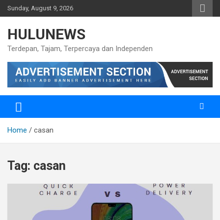
Skip
Sunday, August 9, 2026
to
content
HULUNEWS
Terdepan, Tajam, Terpercaya dan Independen
Home
casan
Tag:
casan